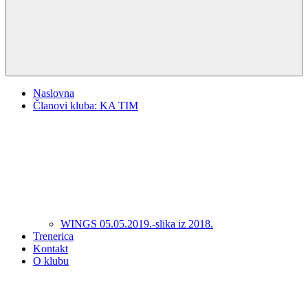
Naslovna
Članovi kluba: KA TIM
WINGS 05.05.2019.-slika iz 2018.
Trenerica
Kontakt
O klubu