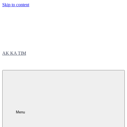
Skip to content
AK KA TIM
trčite sa nama
Menu