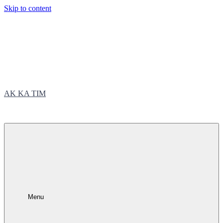
Skip to content
AK KA TIM
trčite sa nama
Menu