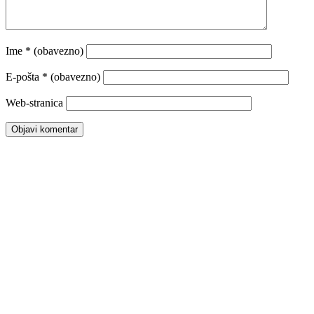
Ime
* (obavezno)
E-pošta
* (obavezno)
Web-stranica