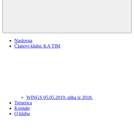
Naslovna
Članovi kluba: KA TIM
WINGS 05.05.2019.-slika iz 2018.
Trenerica
Kontakt
O klubu