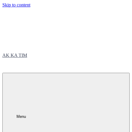
Skip to content
AK KA TIM
trčite sa nama
Menu