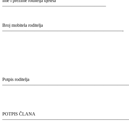
Ime i prezime roditelja djeteta
——————————————————————–
Broj mobitela roditelja
——————————————————————————-
Potpis roditelja
————————————————————————————
POTPIS ČLANA
———————————————————————————