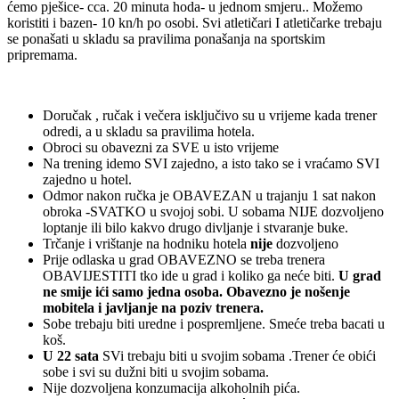
ćemo pješice- cca. 20 minuta hoda- u jednom smjeru.. Možemo
koristiti i bazen- 10 kn/h po osobi. Svi atletičari I atletičarke trebaju
se ponašati u skladu sa pravilima ponašanja na sportskim
pripremama.
Doručak , ručak i večera isključivo su u vrijeme kada trener
odredi, a u skladu sa pravilima hotela.
Obroci su obavezni za SVE u isto vrijeme
Na trening idemo SVI zajedno, a isto tako se i vraćamo SVI
zajedno u hotel.
Odmor nakon ručka je OBAVEZAN u trajanju 1 sat nakon
obroka -SVATKO u svojoj sobi. U sobama NIJE dozvoljeno
loptanje ili bilo kakvo drugo divljanje i stvaranje buke.
Trčanje i vrištanje na hodniku hotela
nije
dozvoljeno
Prije odlaska u grad OBAVEZNO se treba trenera
OBAVIJESTITI tko ide u grad i koliko ga neće biti.
U grad
ne smije ići samo jedna osoba.
Obavezno je nošenje
mobitela i javljanje na poziv trenera.
Sobe trebaju biti uredne i pospremljene. Smeće treba bacati u
koš.
U 22 sata
SVi trebaju biti u svojim sobama .Trener će obići
sobe i svi su dužni biti u svojim sobama.
Nije dozvoljena konzumacija alkoholnih pića.