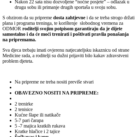
Nakon 22 sata nisu dozvoljene “noćne posjete” – odlazak u
drugu sobu ili primanje drugih sportaša u svoju sobu.
S obzirom da su pripreme
dosta zahtjevne
i da se treba strogo držati
plana i programa treninga, te korištenje slobodnog vremena za
ODMOR
roditelji svojim potpisom garantiraju da je dijete
samostalno i da će moći trenirati i poštivati pravila ponašanja
na pripremama.
Sva djeca trebaju imati ovjerenu natjecateljsku iskaznicu od strane
Medicine rada, a roditelji su dužni prijaviti bilo kakav zdravstveni
problem djeteta.
Na pripreme ne treba nositi previše stvari
OBAVEZNO NOSITI NA PRIPREME:
2 trenirke
2 tenisice
Kućne šlape ili natikače
5-7 pari čarapa
5 -7 majica kratkih rukava
Kratke hlačice i 2 tajice
Šuškavac i kapu