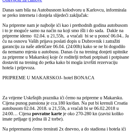
Danas sam bila na Autobusnom kolodvoru u Karlovcu, informirala
se preko interneta i donjela slijedeći zaključak:
Na pripreme nam je najbolje ići kao i prethodnih godina autobusom
i to je moguće samo na naćin na koji smo išli i do sada. Dakle na
pripreme idemo 02.04. u 21,55h, a vraćali bi se u ponoć 06.04.. Ja
ću na osnovu Vaših prijava poslati dopis u Dubrovnik i zatražiti
garanciju za naše atletičare 06.04. (24:00h) kako se ne bi dogodilo
da nemamo mjesta u autobusu. Danas ću na trening donjeti upitnike
za pripreme u Makarskoj koje će roditelji trebati potpisati i potpisane
dostaviti na trening do petka kako bi mogla izvršiti rezervaciju
hotela i prijevoza.
PRIPREME U MAKARSKOJ- hotel BONACA
Za vrijeme Uskršnjih praznika ići ćemo na pripreme u Makarsku.
Cijena punog pansiona je cca.180 kn/dan. Na put bi krenuli Croatia
autobusom 02.04. 2018. u 21,55h, a vraćali bi se 06.02.2018 u
24:00… Cijena
povratne karte
je oko 270-280 kn (zavisi koliko
imate prtljage tj jedna ili 2 torbe).
Na pripremama ćemo trenirati 2x dnevno, a do stadiona i hotela ići