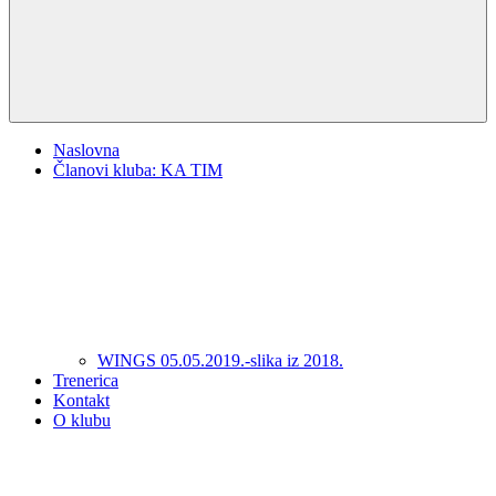
Naslovna
Članovi kluba: KA TIM
WINGS 05.05.2019.-slika iz 2018.
Trenerica
Kontakt
O klubu