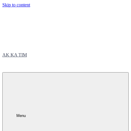
Skip to content
AK KA TIM
trčite sa nama
Menu