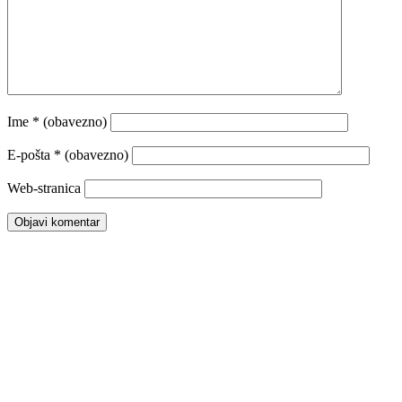
Ime
* (obavezno)
E-pošta
* (obavezno)
Web-stranica