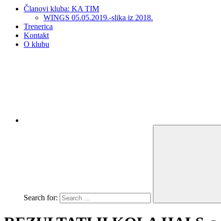
Članovi kluba: KA TIM
WINGS 05.05.2019.-slika iz 2018.
Trenerica
Kontakt
O klubu
Search for: