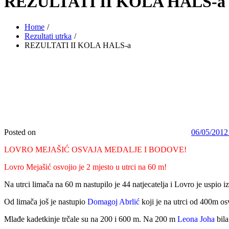
REZULTATI II KOLA HALS-a
Home
Rezultati utrka
REZULTATI II KOLA HALS-a
Posted on
06/05/2012
LOVRO MEJAŠIĆ OSVAJA MEDALJE I BODOVE!
Lovro Mejašić osvojio je 2 mjesto u utrci na 60 m!
Na utrci limača na 60 m nastupilo je 44 natjecatelja i Lovro je uspio izb
Od limača još je nastupio
Domagoj Abrlić
koji je na utrci od 400m o
Mlađe kadetkinje trčale su na 200 i 600 m. Na 200 m
Leona Joha
bil