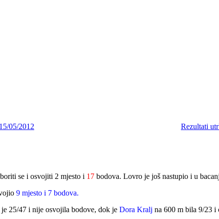
15/05/2012
Rezultati ut
oriti se i osvojiti 2 mjesto i
17
bodova. Lovro je još nastupio i u bacan
svojio
9 mjesto i 7 bodova.
a je 25/47 i nije osvojila bodove, dok je
Dora Kralj
na 600 m bila 9/23 i 