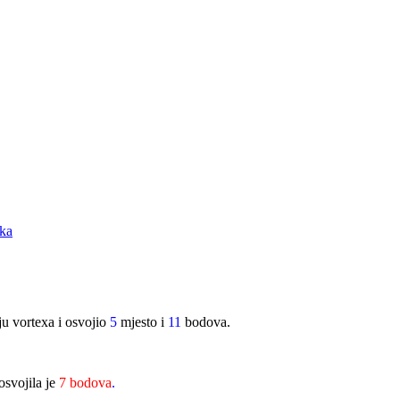
rka
ju vortexa i osvojio
5
mjesto i
11
bodova.
osvojila je
7 bodova
.