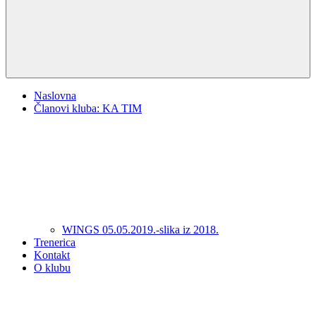
Naslovna
Članovi kluba: KA TIM
WINGS 05.05.2019.-slika iz 2018.
Trenerica
Kontakt
O klubu