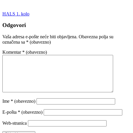
HALS 1. kolo
Odgovori
Vaša adresa e-pošte neće biti objavljena.
Obavezna polja su
označena sa
* (obavezno)
Komentar
* (obavezno)
Ime
* (obavezno)
E-pošta
* (obavezno)
Web-stranica