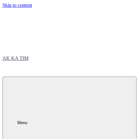
Skip to content
AK KA TIM
trčite sa nama
Menu