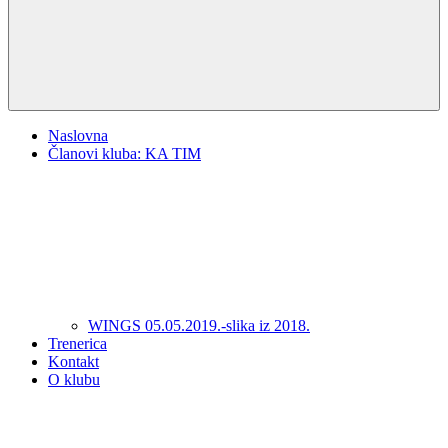
Naslovna
Članovi kluba: KA TIM
WINGS 05.05.2019.-slika iz 2018.
Trenerica
Kontakt
O klubu