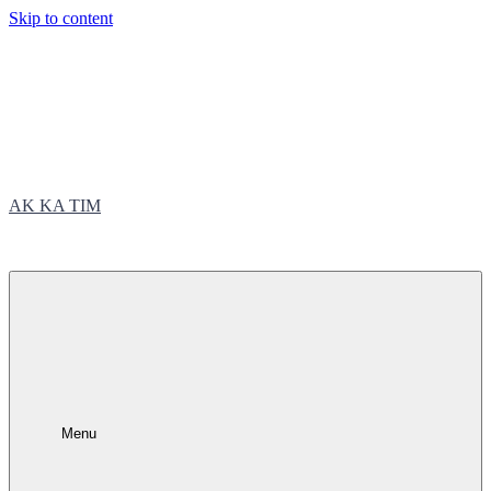
Skip to content
AK KA TIM
trčite sa nama
Menu