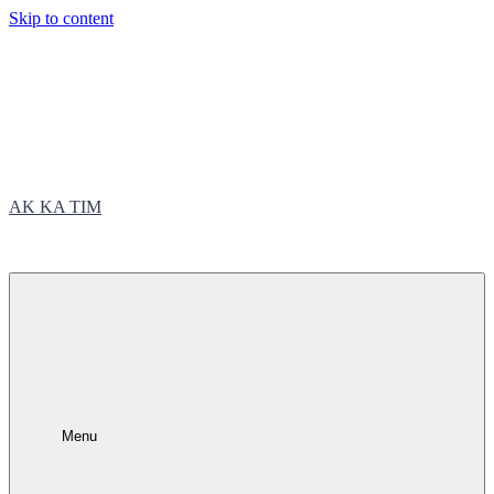
Skip to content
AK KA TIM
trčite sa nama
Menu