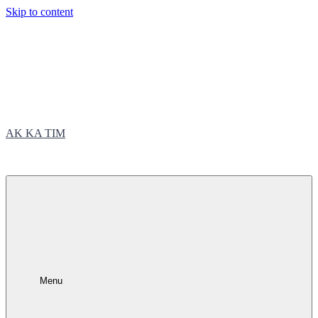
Skip to content
AK KA TIM
trčite sa nama
Menu