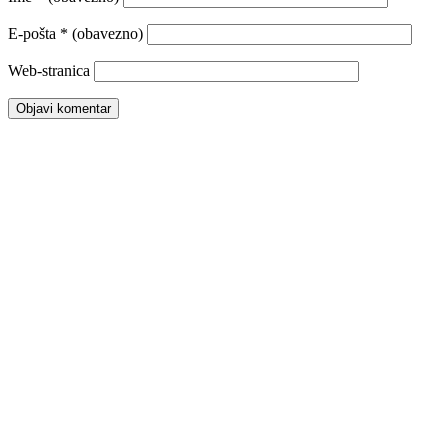
E-pošta
* (obavezno)
Web-stranica