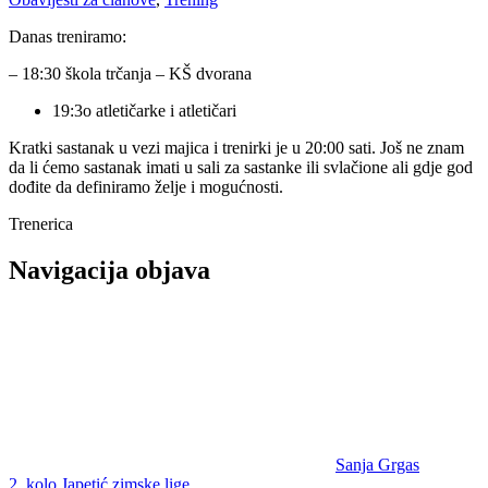
Danas treniramo:
– 18:30 škola trčanja – KŠ dvorana
19:3o atletičarke i atletičari
Kratki sastanak u vezi majica i trenirki je u 20:00 sati. Još ne znam
da li ćemo sastanak imati u sali za sastanke ili svlačione ali gdje god
dođite da definiramo želje i mogućnosti.
Trenerica
Navigacija objava
Sanja Grgas
2. kolo Japetić zimske lige