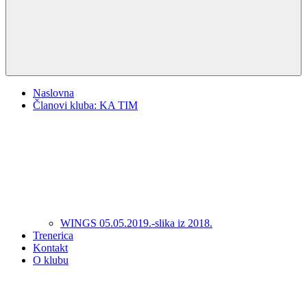
Naslovna
Članovi kluba: KA TIM
WINGS 05.05.2019.-slika iz 2018.
Trenerica
Kontakt
O klubu