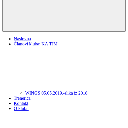
Naslovna
Članovi kluba: KA TIM
WINGS 05.05.2019.-slika iz 2018.
Trenerica
Kontakt
O klubu