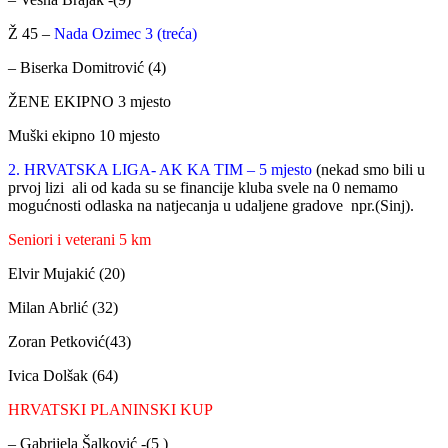
Ž 45 –
Nada Ozimec 3 (treća)
– Biserka Domitrović (4)
ŽENE EKIPNO 3 mjesto
Muški ekipno 10 mjesto
2. HRVATSKA LIGA- AK KA TIM – 5 mjesto
(nekad smo bili u
prvoj lizi ali od kada su se financije kluba svele na 0 nemamo
mogućnosti odlaska na natjecanja u udaljene gradove npr.(Sinj).
Seniori i veterani 5 km
Elvir Mujakić (20)
Milan Abrlić (32)
Zoran Petković(43)
Ivica Dolšak (64)
HRVATSKI PLANINSKI KUP
– Gabrijela Šalković -(5 )