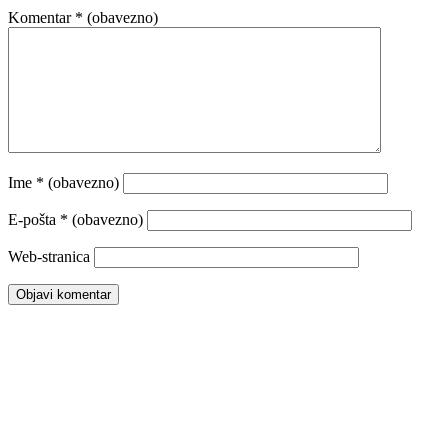
Komentar
* (obavezno)
Ime
* (obavezno)
E-pošta
* (obavezno)
Web-stranica