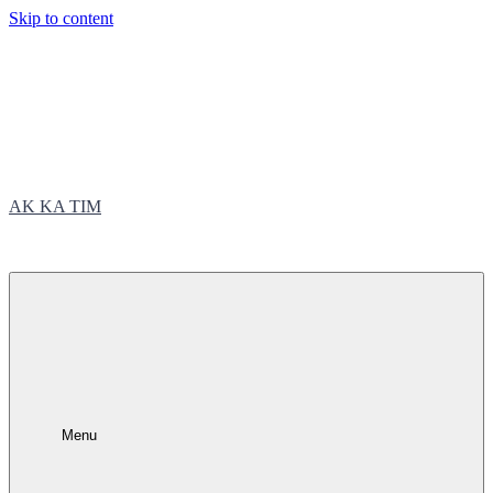
Skip to content
AK KA TIM
trčite sa nama
Menu