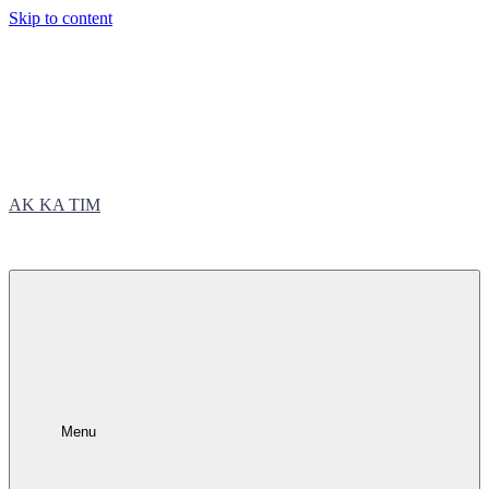
Skip to content
AK KA TIM
trčite sa nama
Menu