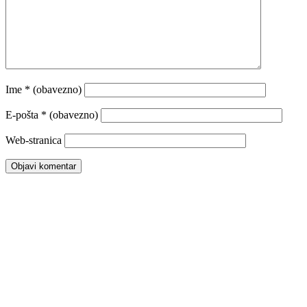
Ime
* (obavezno)
E-pošta
* (obavezno)
Web-stranica