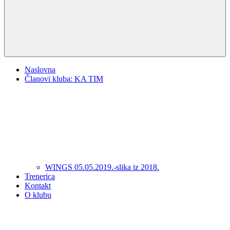
Naslovna
Članovi kluba: KA TIM
WINGS 05.05.2019.-slika iz 2018.
Trenerica
Kontakt
O klubu