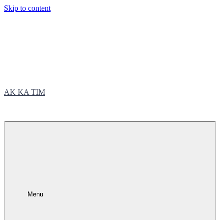
Skip to content
AK KA TIM
trčite sa nama
Menu