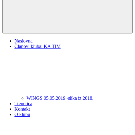
Naslovna
Članovi kluba: KA TIM
WINGS 05.05.2019.-slika iz 2018.
Trenerica
Kontakt
O klubu