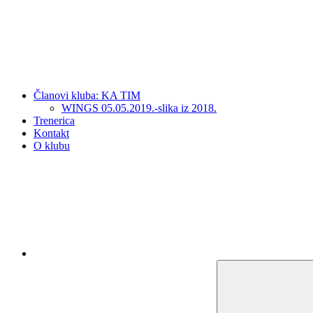
Članovi kluba: KA TIM
WINGS 05.05.2019.-slika iz 2018.
Trenerica
Kontakt
O klubu