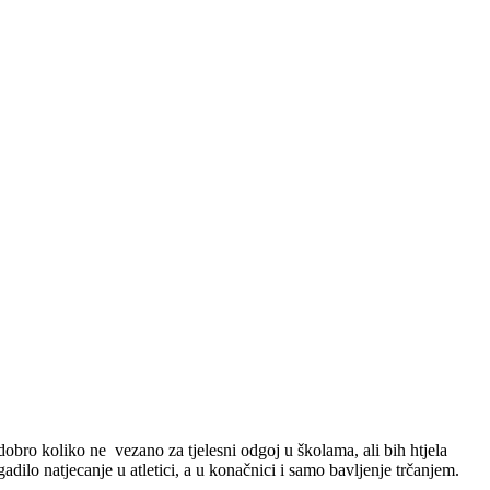
obro koliko ne vezano za tjelesni odgoj u školama, ali bih htjela
gadilo natjecanje u atletici, a u konačnici i samo bavljenje trčanjem.