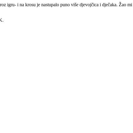
roz igru- i na krosu je nastupalo puno više djevojčica i dječaka. Žao mi j
K.