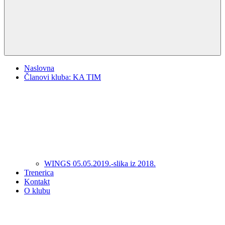
Naslovna
Članovi kluba: KA TIM
WINGS 05.05.2019.-slika iz 2018.
Trenerica
Kontakt
O klubu