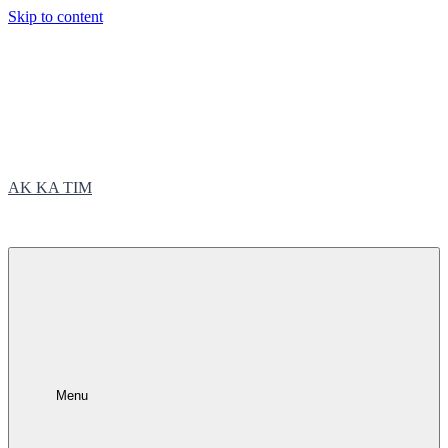
Skip to content
AK KA TIM
trčite sa nama
Menu