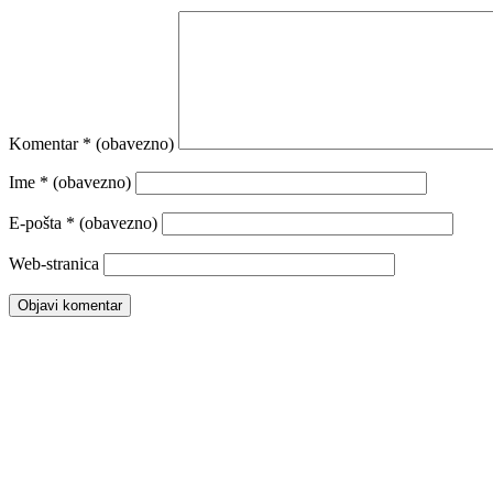
Komentar
* (obavezno)
Ime
* (obavezno)
E-pošta
* (obavezno)
Web-stranica