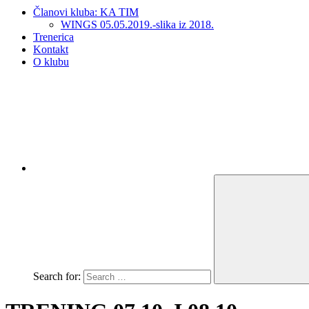
Članovi kluba: KA TIM
WINGS 05.05.2019.-slika iz 2018.
Trenerica
Kontakt
O klubu
Search for: