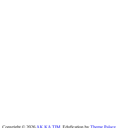
Copyright © 2026
AK KA TIM
. Edufication by
Theme Palace