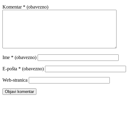
Komentar
* (obavezno)
Ime
* (obavezno)
E-pošta
* (obavezno)
Web-stranica