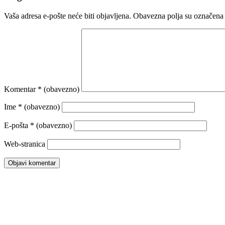
Vaša adresa e-pošte neće biti objavljena.
Obavezna polja su označena
Komentar
* (obavezno)
Ime
* (obavezno)
E-pošta
* (obavezno)
Web-stranica