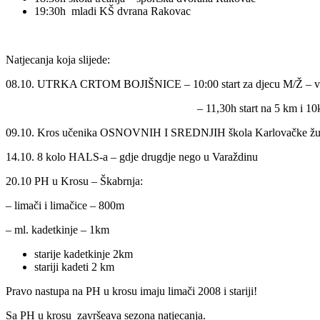
19:30h mladi KŠ dvrana Rakovac
Natjecanja koja slijede:
08.10. UTRKA CRTOM BOJIŠNICE – 10:00 start za djecu M/Ž – vrtići, 
– 11,30h start na 5 km i 10
09.10. Kros učenika OSNOVNIH I SREDNJIH škola Karlovačke župa
14.10. 8 kolo HALS-a – gdje drugdje nego u Varaždinu
20.10 PH u Krosu – Škabrnja:
– limači i limačice – 800m
– ml. kadetkinje – 1km
starije kadetkinje 2km
stariji kadeti 2 km
Pravo nastupa na PH u krosu imaju limači 2008 i stariji!
Sa PH u krosu završeava sezona natjecanja.