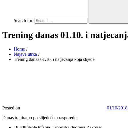
Search for:
Trening danas 01.10. i natjecanj
Home
Najave utrka
Trening danas 01.10. i natjecanja koja slijede
Posted on
01/10/2018
Danas treniramo po slijedećem rasporedu:
18:30h škola trčanja – športska dvorana Rakovac