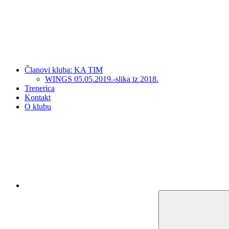
Članovi kluba: KA TIM
WINGS 05.05.2019.-slika iz 2018.
Trenerica
Kontakt
O klubu