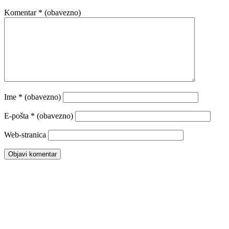
Komentar
* (obavezno)
Ime
* (obavezno)
E-pošta
* (obavezno)
Web-stranica