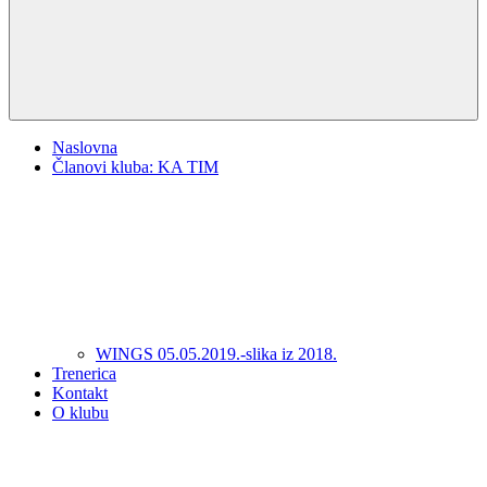
Naslovna
Članovi kluba: KA TIM
WINGS 05.05.2019.-slika iz 2018.
Trenerica
Kontakt
O klubu