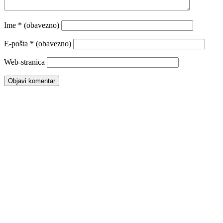
Ime
* (obavezno)
E-pošta
* (obavezno)
Web-stranica