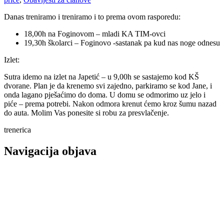
Danas treniramo i treniramo i to prema ovom rasporedu:
18,00h na Foginovom – mladi KA TIM-ovci
19,30h školarci – Foginovo -sastanak pa kud nas noge odnesu
Izlet:
Sutra idemo na izlet na Japetić – u 9,00h se sastajemo kod KŠ
dvorane. Plan je da krenemo svi zajedno, parkiramo se kod Jane, i
onda lagano pješaćimo do doma. U domu se odmorimo uz jelo i
piće – prema potrebi. Nakon odmora krenut ćemo kroz šumu nazad
do auta. Molim Vas ponesite si robu za presvlačenje.
trenerica
Navigacija objava