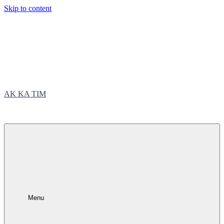
Skip to content
AK KA TIM
trčite sa nama
Menu