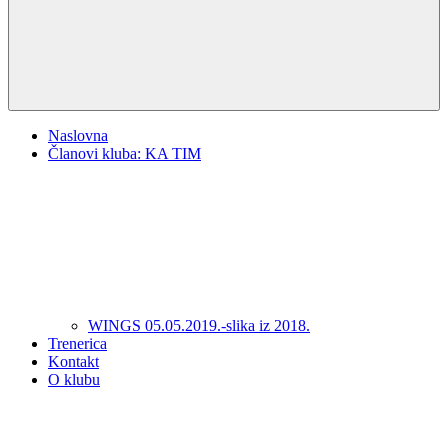
Naslovna
Članovi kluba: KA TIM
WINGS 05.05.2019.-slika iz 2018.
Trenerica
Kontakt
O klubu