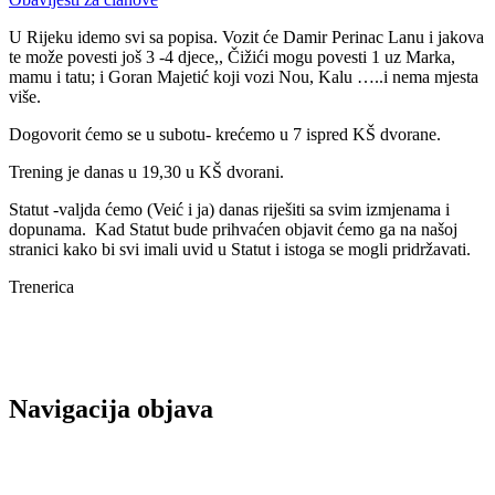
U Rijeku idemo svi sa popisa. Vozit će Damir Perinac Lanu i jakova
te može povesti još 3 -4 djece,, Čižići mogu povesti 1 uz Marka,
mamu i tatu; i Goran Majetić koji vozi Nou, Kalu …..i nema mjesta
više.
Dogovorit ćemo se u subotu- krećemo u 7 ispred KŠ dvorane.
Trening je danas u 19,30 u KŠ dvorani.
Statut -valjda ćemo (Veić i ja) danas riješiti sa svim izmjenama i
dopunama. Kad Statut bude prihvaćen objavit ćemo ga na našoj
stranici kako bi svi imali uvid u Statut i istoga se mogli pridržavati.
Trenerica
Navigacija objava