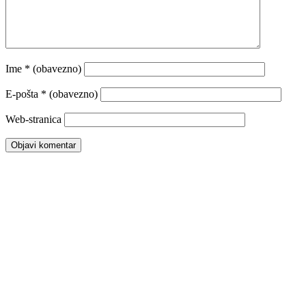
Ime
* (obavezno)
E-pošta
* (obavezno)
Web-stranica