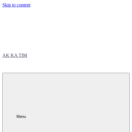
Skip to content
AK KA TIM
trčite sa nama
Menu