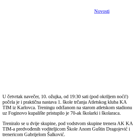
Novosti
U četvrtak navečer, 10. ožujka, od 19:30 sati (pod okriljem noći!)
počela je i praktična nastava 1. škole trčanja Atletskog kluba KA
TIM iz Karlovca. Treningu održanom na starom atletskom stadionu
uz Foginovo kupalište pristupilo je 70-ak školarki i školaraca.
Treniralo se u dvije skupine, pod vodstvom skupine trenera AK KA
TIM-a predvođenih voditeljicom Škole Anom Guštin Dragojević i
trenericom Gabrijelom Šalković.