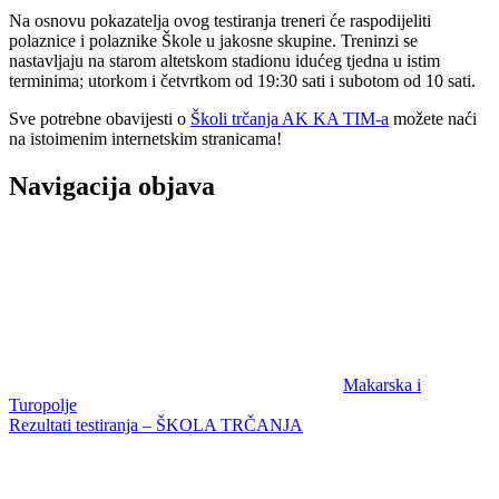
Na osnovu pokazatelja ovog testiranja treneri će raspodijeliti
polaznice i polaznike Škole u jakosne skupine. Treninzi se
nastavljaju na starom altetskom stadionu idućeg tjedna u istim
terminima; utorkom i četvrtkom od 19:30 sati i subotom od 10 sati.
Sve potrebne obavijesti o
Školi trčanja AK KA TIM-a
možete naći
na istoimenim internetskim stranicama!
Navigacija objava
Makarska i
Turopolje
Rezultati testiranja – ŠKOLA TRČANJA