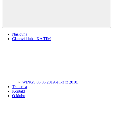
Naslovna
Članovi kluba: KA TIM
WINGS 05.05.2019.-slika iz 2018.
Trenerica
Kontakt
O klubu