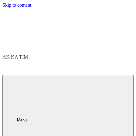
Skip to content
AK KA TIM
trčite sa nama
Menu