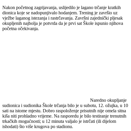
Nakon početnog zagrijavanja, uslijedilo je lagano trčanje kratkih
dionica koje se nadopunjivalo hodanjem. Trening je završio uz
vježbe laganog istezanja i rastrčavanja. Završni zajednički pljesak
okupljenih najbolja je potvrda da je prvi sat Škole ispunio njihova
početna očekivanja.
Naredno okupljanje
sudionica i sudionika Škole trčanja bilo je u subotu, 12. ožujka, u 10
sati na istome mjestu. Dobro raspoloženje prisutnih nije omela sitna
kiša niti prohladno vrijeme. Na rasporedu je bilo testiranje trenutnih
trkačkih mogućnosti; u 12 minuta valjalo je istrčati (ili dijelom
ishodati) što više krugova po stadionu.