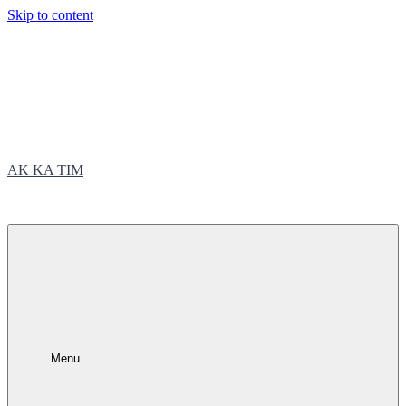
Skip to content
AK KA TIM
trčite sa nama
Menu