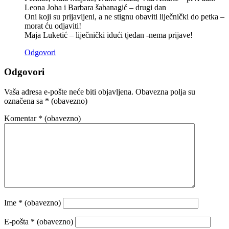
Leona Joha i Barbara šabanagić – drugi dan
Oni koji su prijavljeni, a ne stignu obaviti liječnički do petka –
morat ću odjaviti!
Maja Luketić – liječnički idući tjedan -nema prijave!
Odgovori
Odgovori
Vaša adresa e-pošte neće biti objavljena.
Obavezna polja su
označena sa
* (obavezno)
Komentar
* (obavezno)
Ime
* (obavezno)
E-pošta
* (obavezno)