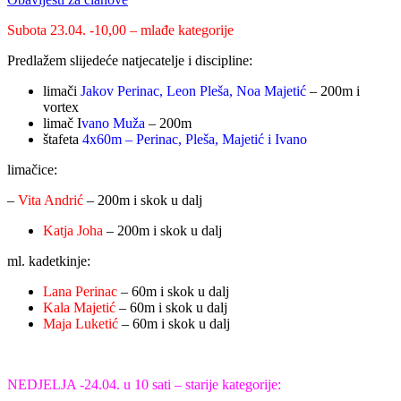
Subota 23.04. -10,00 – mlađe kategorije
Predlažem slijedeće natjecatelje i discipline:
limači
Jakov Perinac, Leon Pleša, Noa Majetić
– 200m i
vortex
limač I
vano Muža
– 200m
štafeta
4x60m – Perinac, Pleša, Majetić i Ivano
limačice:
–
Vita Andrić
– 200m i skok u dalj
Katja Joha
– 200m i skok u dalj
ml. kadetkinje:
Lana Perinac
– 60m i skok u dalj
Kala Majetić
– 60m i skok u dalj
Maja Luketić
– 60m i skok u dalj
NEDJELJA -24.04. u 10 sati – starije kategorije: