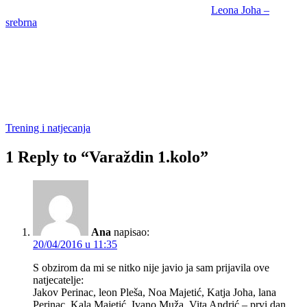
Leona Joha –
srebrna
Trening i natjecanja
1 Reply to “Varaždin 1.kolo”
Ana
napisao:
20/04/2016 u 11:35
S obzirom da mi se nitko nije javio ja sam prijavila ove
natjecatelje:
Jakov Perinac, leon Pleša, Noa Majetić, Katja Joha, lana
Perinac, Kala Majetić, Ivano Muža, Vita Andrić – prvi dan.