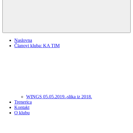
Naslovna
Članovi kluba: KA TIM
WINGS 05.05.2019.-slika iz 2018.
Trenerica
Kontakt
O klubu