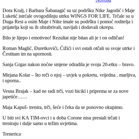
Dora Kralj, i Barbara Šabanagić su uz podršku Nike Jagodić i Maje
Luketić istrćale ovogodišnju utrku WINGS FOR LIFE. Trčale su u
Duga Resi a osim Maje i Nike imale su podršku i pomoć roditelja i
prijatelja koji su ih ohrabrivali, navijali i dodavali okrepu.
Bilo je lijepo i emotivno! Rezultat nije bitan ali je i on odličan!
Roman Maglić, Đuretkovići, Ćižići i svi ostali otčali su svoje utrke i
Čestitam im na upornosti.
Sanja Grgas nakon noćne smjene odradila je svoju 20-etku – bravo.
Mirjana Kolar – što reči o njoj – uvjek u pokretu, vrijedna , marljiva,
i uporna..
Vesna Brajak – kad ne radi trči, vozi bicikl i priprema se za nove
japetiće……
Maja Kapuš- trenira, trči, šeće i čeka da se ponovno okupimo.
U biti svi KA TIM-ovci i u doba Corone nisu prestali trčati i
treniraju i dalje samo u težim uvjetima.
Trenerica