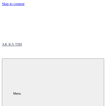
Skip to content
AK KA TIM
trčite sa nama
Menu