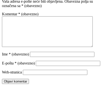
Vaša adresa e-pošte neće biti objavljena.
Obavezna polja su
označena sa
* (obavezno)
Komentar
* (obavezno)
Ime
* (obavezno)
E-pošta
* (obavezno)
Web-stranica