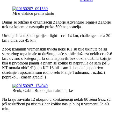
Mi u vlakiću prema startu
Danas se održao u organizaciji Zagorje Adventure Team-a Zagorje
trek na kojem je nastupilo preko 500 natjecatelja.
Utrka je bila u 3 kategorije – light – cca 14 km, challenge – cca 20
km i ultra cca 45 km.
Zbog iznimnih vremenskih uvjeta neke KT su bile ukinute pa su
staze zbog toga imale tu dužinu, inaće su bile duže za nekih cca 2-6
km, ovisno o kategoriji. Ja sam napravila bez obzira dužinu koja je
bila u prvotnom planu( a pitam se koliko bi napravila da sam još 3
KT morala obić’ :P ). do KT 16 bila sam 1. i onda lijepo krivo
skretanje i upoznala sam rodno selo Franje Tuđmana… uzduž i
popreko… krasan gradić :)
Beuk, Gabi i Bradonjica nakon utrke
Na kraju završila 12 ukupno u konkurenciji nekih 80 žena (rezz su
još neslužbeni pa nisam ziher koliko nas je bilo) u vremenu 3h 40
min.