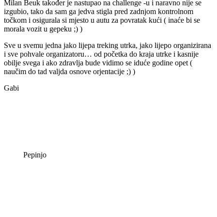
Milan Beuk također je nastupao na challenge -u i naravno nije se
izgubio, tako da sam ga jedva stigla pred zadnjom kontrolnom
točkom i osigurala si mjesto u autu za povratak kući ( inaće bi se
morala vozit u gepeku ;) )
Sve u svemu jedna jako lijepa treking utrka, jako lijepo organizirana
i sve pohvale organizatoru… od početka do kraja utrke i kasnije
obilje svega i ako zdravlja bude vidimo se iduće godine opet (
naučim do tad valjda osnove orjentacije ;) )
Gabi
Pepinjo