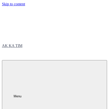
Skip to content
AK KA TIM
trčite sa nama
Menu